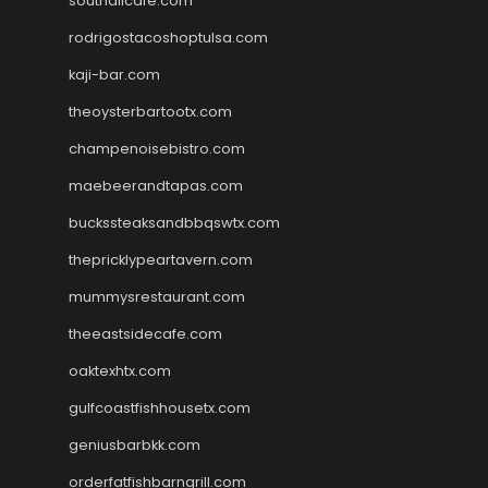
southallcafe.com
rodrigostacoshoptulsa.com
kaji-bar.com
theoysterbartootx.com
champenoisebistro.com
maebeerandtapas.com
buckssteaksandbbqswtx.com
thepricklypeartavern.com
mummysrestaurant.com
theeastsidecafe.com
oaktexhtx.com
gulfcoastfishhousetx.com
geniusbarbkk.com
orderfatfishbarngrill.com