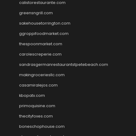
calistorestaurante.com
greensngrill.com
sakehousetorrington.com
ggroppifoodmarket.com
thespoonmarket.com
carolescreperie.com
sandrasgermanrestaurantstpetebeach.com
makingroceriesllc.com
casamiralejos.com
kbopatx.com
primoquisine.com
thecityfoxes.com
boneschophouse.com