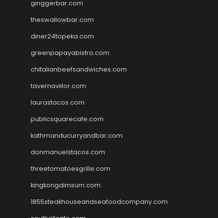
ginggerbar.com
theswallowbar.com
diner24topeka.com
greenpapayabistro.com
chitalianbeefsandwiches.com
tavernaviilor.com
laurastacos.com
publicsquarecafe.com
kathmanducurryandbar.com
donmanuelstacos.com
threetomatoesgrille.com
kingkongdimsum.com
1855steakhouseandseafoodcompany.com