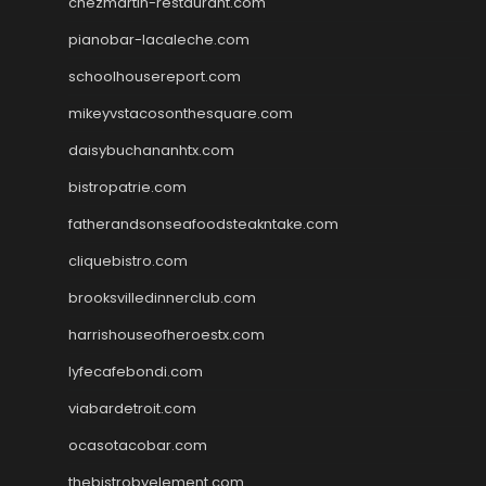
chezmartin-restaurant.com
pianobar-lacaleche.com
schoolhousereport.com
mikeyvstacosonthesquare.com
daisybuchananhtx.com
bistropatrie.com
fatherandsonseafoodsteakntake.com
cliquebistro.com
brooksvilledinnerclub.com
harrishouseofheroestx.com
lyfecafebondi.com
viabardetroit.com
ocasotacobar.com
thebistrobyelement.com