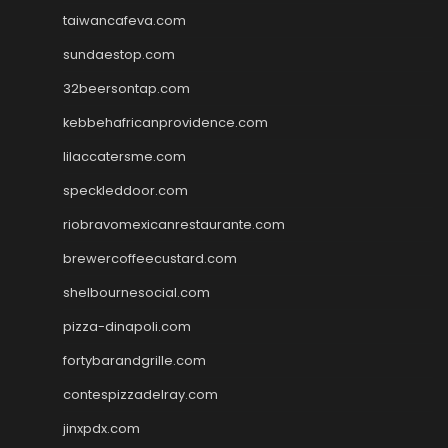
taiwancafeva.com
sundaestop.com
32beersontap.com
kebbehafricanprovidence.com
lilaccatersme.com
speckleddoor.com
riobravomexicanrestaurante.com
brewercoffeecustard.com
shelbournesocial.com
pizza-dinapoli.com
fortybarandgrille.com
contespizzadelray.com
jinxpdx.com