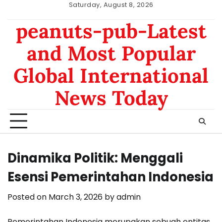
Skip
Saturday, August 8, 2026
to
nomor
data
peanuts-pub-Latest
content
hk
sgp
and Most Popular
Global International
News Today
Dinamika Politik: Menggali
Esensi Pemerintahan Indonesia
Posted on
March 3, 2026
by
admin
Pemerintahan Indonesia merupakan sebuah entitas