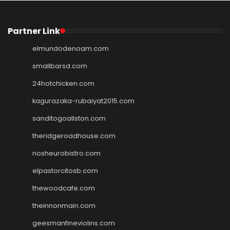
Partner Link
elmundodenoam.com
smallbarsd.com
24hotchicken.com
kagurazaka-rubaiyat2015.com
sanditogoallston.com
theridgeroadhouse.com
nosheurobistro.com
elpastorcitosb.com
thewoodcafe.com
theinnonmain.com
geesmanfineviolins.com