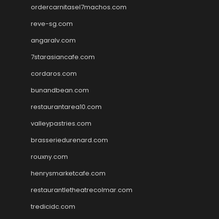
ordercarnitasel7machos.com
reve-sg.com
angaralv.com
7starasiancafe.com
cordaros.com
bunandbean.com
restaurantarea10.com
valleypastries.com
brasseriedurenard.com
rouxny.com
henrysmarketcafe.com
restaurantletheatrecolmar.com
tredicidc.com