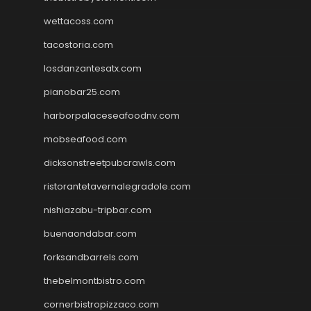
wettacoss.com
tacostoria.com
losdanzantesatx.com
pianobar25.com
harborpalaceseafoodnv.com
mobseafood.com
dicksonstreetpubcrawls.com
ristorantetavernalegradole.com
nishiazabu-tripbar.com
buenaondabar.com
forksandbarrels.com
thebelmontbistro.com
cornerbistropizzaco.com