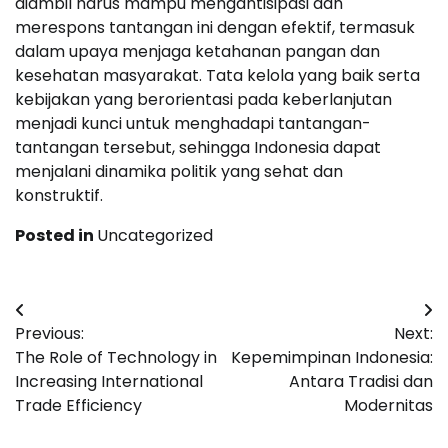
diambil harus mampu mengantisipasi dan
merespons tantangan ini dengan efektif, termasuk
dalam upaya menjaga ketahanan pangan dan
kesehatan masyarakat. Tata kelola yang baik serta
kebijakan yang berorientasi pada keberlanjutan
menjadi kunci untuk menghadapi tantangan-
tantangan tersebut, sehingga Indonesia dapat
menjalani dinamika politik yang sehat dan
konstruktif.
Posted in
Uncategorized
Post
Previous:
Next:
navigation
The Role of Technology in
Kepemimpinan Indonesia:
Increasing International
Antara Tradisi dan
Trade Efficiency
Modernitas