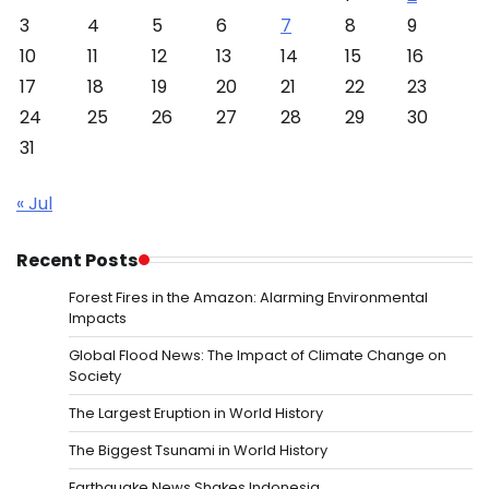
3
4
5
6
7
8
9
10
11
12
13
14
15
16
17
18
19
20
21
22
23
24
25
26
27
28
29
30
31
« Jul
Recent Posts
Forest Fires in the Amazon: Alarming Environmental
Impacts
Global Flood News: The Impact of Climate Change on
Society
The Largest Eruption in World History
The Biggest Tsunami in World History
Earthquake News Shakes Indonesia