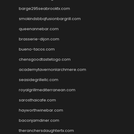
barge295seabrooktx.com
smokindsbbqfusionbargrill.com
queenannebar.com
brasserie-dijon.com
bueno-tacos.com
chensgoodtastetogo.com
academytavernonlarchmere.com
seasidegrillellc.com
royalgrillmediterranean.com
sarosthaicafe.com
hayworthwinebar.com
baconjamdiner.com
theranchersdaughtertx.com