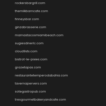
rockersbargrill.com
themilkbarncafe.com
finneysbar.com
ginzabrasserie.com
mamastacosmiamibeach.com
sugiesdinerlc.com
cloud9stx.com
bistrot-le-pixies.com
grazetapas.com
restaurantetemperodabahia.com
tavernapervers.com
sotegastropub.com
tresgourmetbakeryandcafe.com