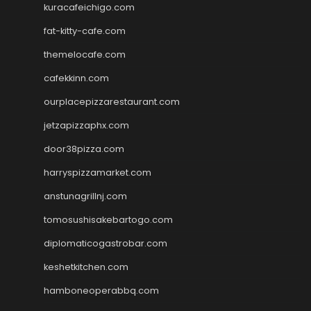
kuracafeichigo.com
fat-kitty-cafe.com
themelocafe.com
cafekkinn.com
ourplacepizzarestaurant.com
jetzapizzaphx.com
door38pizza.com
harryspizzamarket.com
anstunagrillnj.com
tomosushisakebartogo.com
diplomaticogastrobar.com
keshetkitchen.com
hamboneoperabbq.com