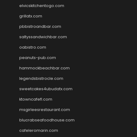
elvicskitchentogo.com
grillatx.com
pbbistroandbar.com
saltyssandwichbar.com
oabistro.com
peanuts-pub.com
hammockbeachbar.com
legendsbistrocle.com
sweetcakes4ubudatx.com
ktowncafefl.com
msgirleesrestaurant.com
blucrabseafoodhouse.com
cafeleromarin.com