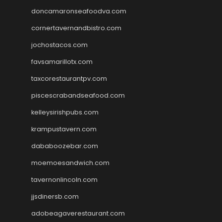
doncamaronseafoodva.com
cornertavernandbistro.com
jochostacos.com
favsamarillotx.com
taxcorestaurantpv.com
piscescrabandseafood.com
kelleysirishpubs.com
krampustavern.com
dababoozebar.com
moemoesandwich.com
tavernonlincoln.com
jjsdinersb.com
adobeagaverestaurant.com