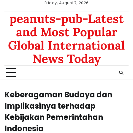
Skip
Friday, August 7, 2026
to
nomor
data
peanuts-pub-Latest
content
hk
sgp
and Most Popular
Global International
News Today
Keberagaman Budaya dan
Implikasinya terhadap
Kebijakan Pemerintahan
Indonesia