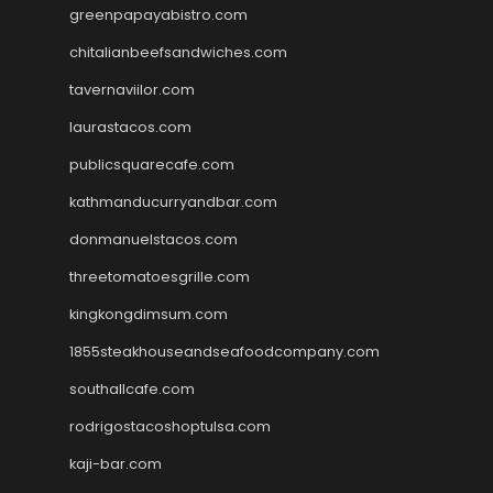
greenpapayabistro.com
chitalianbeefsandwiches.com
tavernaviilor.com
laurastacos.com
publicsquarecafe.com
kathmanducurryandbar.com
donmanuelstacos.com
threetomatoesgrille.com
kingkongdimsum.com
1855steakhouseandseafoodcompany.com
southallcafe.com
rodrigostacoshoptulsa.com
kaji-bar.com