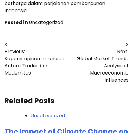
berharga dalam perjalanan pembangunan
Indonesia.
Posted in
Uncategorized
Post
Previous:
Next:
navigation
Kepemimpinan Indonesia:
Global Market Trends:
Antara Tradisi dan
Analysis of
Modernitas
Macroeconomic
Influences
Related Posts
Uncategorized
The Impact of Climate Change on