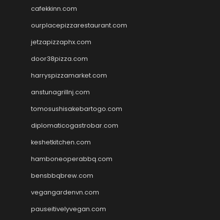
cafekkinn.com
ourplacepizzarestaurant.com
jetzapizzaphx.com
door38pizza.com
harryspizzamarket.com
anstunagrillnj.com
tomosushisakebartogo.com
diplomaticogastrobar.com
keshetkitchen.com
hamboneoperabbq.com
bensbbqbrew.com
vegangardenvn.com
pauseitivelyvegan.com