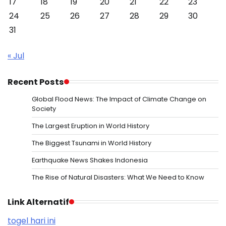
17
18
19
20
21
22
23
24
25
26
27
28
29
30
31
« Jul
Recent Posts
Global Flood News: The Impact of Climate Change on
Society
The Largest Eruption in World History
The Biggest Tsunami in World History
Earthquake News Shakes Indonesia
The Rise of Natural Disasters: What We Need to Know
Link Alternatif
togel hari ini