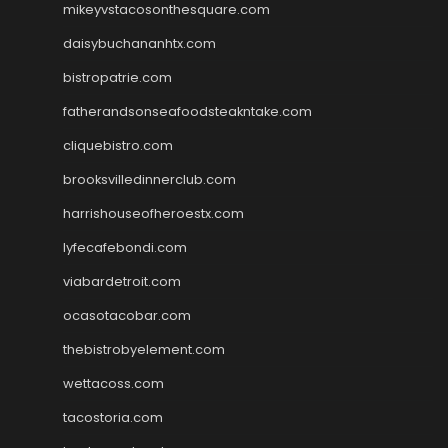
mikeyvstacosonthesquare.com
daisybuchananhtx.com
bistropatrie.com
fatherandsonseafoodsteakntake.com
cliquebistro.com
brooksvilledinnerclub.com
harrishouseofheroestx.com
lyfecafebondi.com
viabardetroit.com
ocasotacobar.com
thebistrobyelement.com
wettacoss.com
tacostoria.com