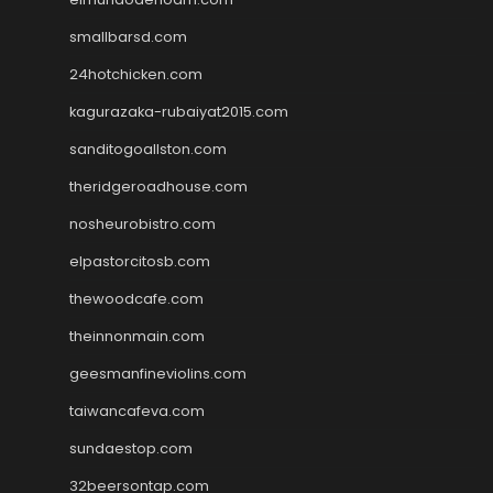
smallbarsd.com
24hotchicken.com
kagurazaka-rubaiyat2015.com
sanditogoallston.com
theridgeroadhouse.com
nosheurobistro.com
elpastorcitosb.com
thewoodcafe.com
theinnonmain.com
geesmanfineviolins.com
taiwancafeva.com
sundaestop.com
32beersontap.com