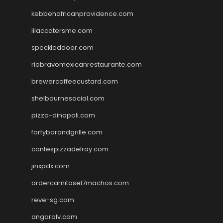
kebbehafricanprovidence.com
lilaccatersme.com
speckleddoor.com
riobravomexicanrestaurante.com
brewercoffeecustard.com
shelbournesocial.com
pizza-dinapoli.com
fortybarandgrille.com
contespizzadelray.com
jinxpdx.com
ordercarnitasel7machos.com
reve-sg.com
angaralv.com