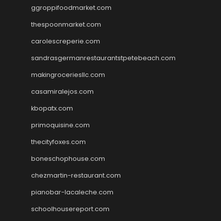
ggroppifoodmarket.com
thespoonmarket.com
carolescreperie.com
sandrasgermanrestaurantstpetebeach.com
makingroceriesllc.com
casamiralejos.com
kbopatx.com
primoquisine.com
thecityfoxes.com
boneschophouse.com
chezmartin-restaurant.com
pianobar-lacaleche.com
schoolhousereport.com