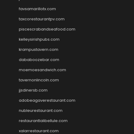
favsamarillotx.com
taxcorestaurantpv.com
piscescrabandseafood.com
kelleysirishpubs.com
krampustavern.com
dababoozebar.com
moemoesandwich.com
tavernonlincoln.com
jjsdinersb.com
adobeagaverestaurant.com
nubleurestaurant.com
restaurantlalibellule.com
xalarrestaurant.com