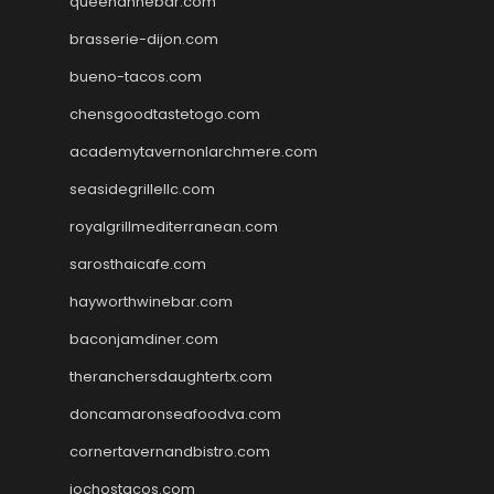
queenannebar.com
brasserie-dijon.com
bueno-tacos.com
chensgoodtastetogo.com
academytavernonlarchmere.com
seasidegrillellc.com
royalgrillmediterranean.com
sarosthaicafe.com
hayworthwinebar.com
baconjamdiner.com
theranchersdaughtertx.com
doncamaronseafoodva.com
cornertavernandbistro.com
jochostacos.com