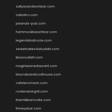
saltyssandwichbar.com
oabistro.com
peanuts-pub.com
hammockbeachbar.com
legendsbistrocle.com
sweetcakes4ubudatx.com
ktowncafefl.com
msgirleesrestaurant.com
blucrabseafoodhouse.com
cafeleromarin.com
rockersbargrill.com
themilkbarncafe.com
finneysbar.com