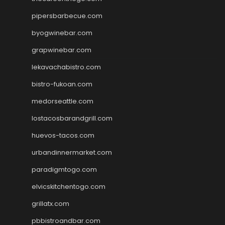
pipersbarbecue.com
byogwinebar.com
grapwinebar.com
lekavachabistro.com
bistro-fukoan.com
medorseattle.com
lostacosbarandgrill.com
huevos-tacos.com
urbandinnermarket.com
paradigmtogo.com
elvicskitchentogo.com
grillatx.com
pbbistroandbar.com