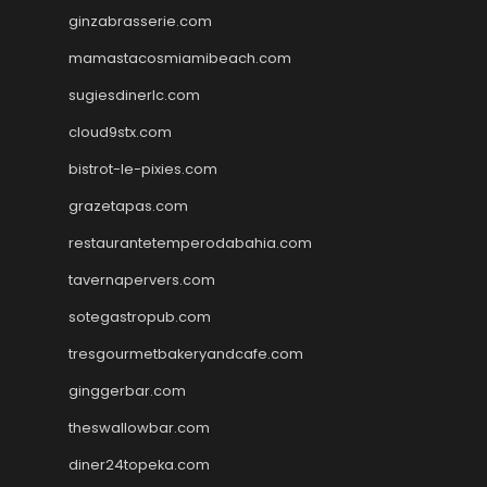
ginzabrasserie.com
mamastacosmiamibeach.com
sugiesdinerlc.com
cloud9stx.com
bistrot-le-pixies.com
grazetapas.com
restaurantetemperodabahia.com
tavernapervers.com
sotegastropub.com
tresgourmetbakeryandcafe.com
ginggerbar.com
theswallowbar.com
diner24topeka.com