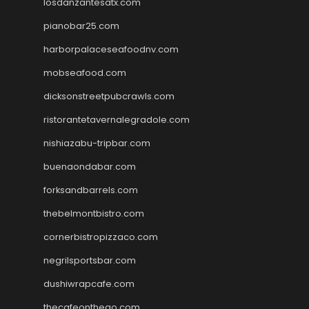
losdanzantesatx.com
pianobar25.com
harborpalaceseafoodnv.com
mobseafood.com
dicksonstreetpubcrawls.com
ristorantetavernalegradole.com
nishiazabu-tripbar.com
buenaondabar.com
forksandbarrels.com
thebelmontbistro.com
cornerbistropizzaco.com
negrilsportsbar.com
dushiwrapcafe.com
thecafeonthego.com